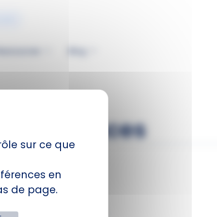
ulier
essources
Blog
competences
rôle sur ce que
ACTIVITÉS
férences en
Gestion immobilière
bas de page.
Syndics de copropriété
Transaction immobilière