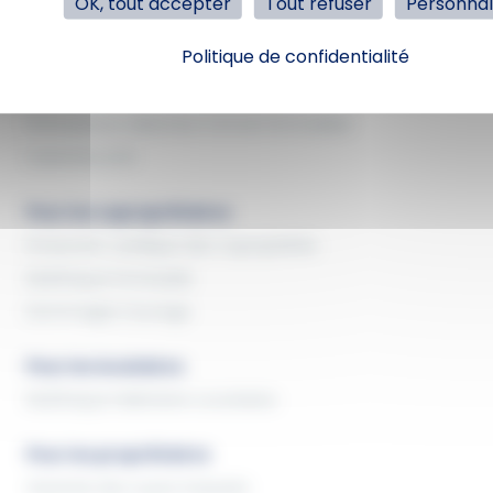
OK, tout accepter
Tout refuser
Personnal
Protection Juridique
Politique de confidentialité
Multirisque Bureaux
Santé collective CCN de l'immobilier
Prévoyance collective CCN de l'immobilier
Cybersécurité
Pour les copropriétaires
Protection Juridique des Copropriétés
Multirisque Immeuble
Dommages‑Ouvrage
Pour les locataires
Multirisque Habitation Locataires
Pour les propriétaires
Garantie des Loyers Impayés