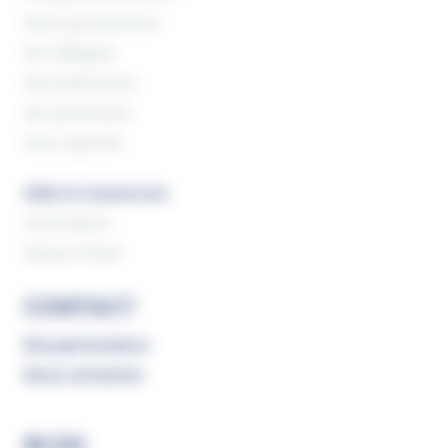
Notre gouvernance
Nos délégués
Nos publications
Nos partenaires
Nous rejoindre
Aide et ressources
Livres blancs
Espace Presse
CONTACT
Nos partenaires
Nous contacter
BLOG