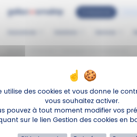
Panneau de gestion des cookies
Aller
Professionnel
au
Professionnel
Partic
/
contenu
GALIAN‑SMABTP
Particulier
principal
Assurances
Solutions
Services
R
Navigation
principale
Accueil
AS Services
Developpez vos competences
Developpez vos 
e utilise des cookies et vous donne le cont
vous souhaitez activer.
Pied
PRODUITS D'ASSURANCE
s pouvez à tout moment modifier vos pré
de
page
Pour votre activité
iquant sur le lien Gestion des cookies en 
Garantie Financière
Responsabilité Civile Professionnelle