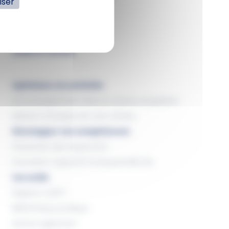
iser
SERVICES
Audit et Conseil
Optimisez vos activités
Accompagnement dans la cession acquisition
Missions d'analyse de votre affaire
Développer vos compétences
Prévention des risques RCP
Formation Capacité Professionnelle MA
Les outils
Registre LCB/FT
Bibliothèque juridique
Service agrément