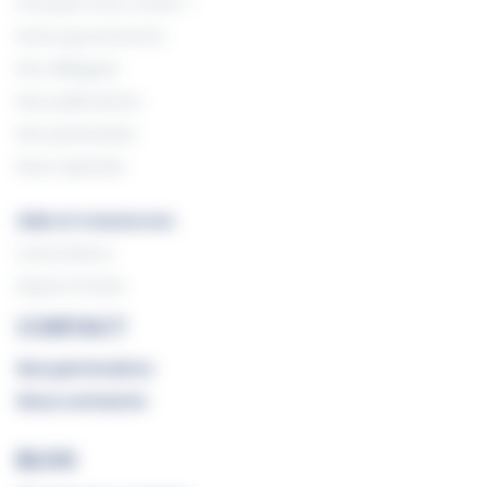
Pourquoi nous choisir ?
Notre gouvernance
Nos délégués
Nos publications
Nos partenaires
Nous rejoindre
Aide et ressources
Livres blancs
Espace Presse
CONTACT
Nos partenaires
Nous contacter
BLOG