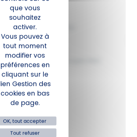
Dommages‑Ouvrage
que vous
souhaitez
Pour les locataires
activer.
Multirisque Habitation Locataires
Vous pouvez à
Pour les propriétaires
tout moment
Garantie des Loyers Impayés
modifier vos
Assurance Propriétaire Non‑Occupant (PNO)
préférences en
ACTIVITÉS
cliquant sur le
lien Gestion des
Gestion immobilière
cookies en bas
Syndics de copropriété
de page.
Transaction immobilière
SERVICES
OK, tout accepter
Audit et Conseil
Tout refuser