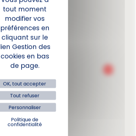
tout moment
modifier vos
préférences en
cliquant sur le
lien Gestion des
cookies en bas
de page.
11072
OK, tout accepter
Tout refuser
Personnaliser
Politique de
confidentialité