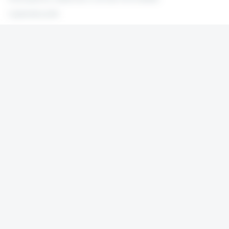
Cybersécurité
Pour les copropriétaires
Protection Juridique des Copropriétés
Multirisque Immeuble
Dommages‑Ouvrage
Pour les locataires
Multirisque Habitation Locataires
Pour les propriétaires
Garantie des Loyers Impayés
Assurance Propriétaire Non‑Occupant (PNO)
ACTIVITÉS
Gestion immobilière