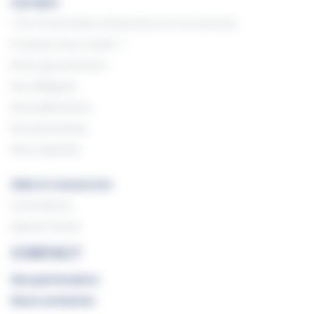
À propos
Tous nos produits d'assurance et nos services
Pourquoi nous choisir ?
Notre gouvernance
Nos délégués
Nos publications
Nos partenaires
Nous rejoindre
Aide et ressources
Livres blancs
Espace Presse
CONTACT
Nos partenaires
Nous contacter