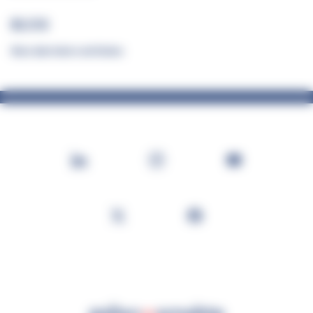
BLOG
Nos derniers articles
Footer
Social
LinkedIn
Instagram
YouTube
X
Facebook