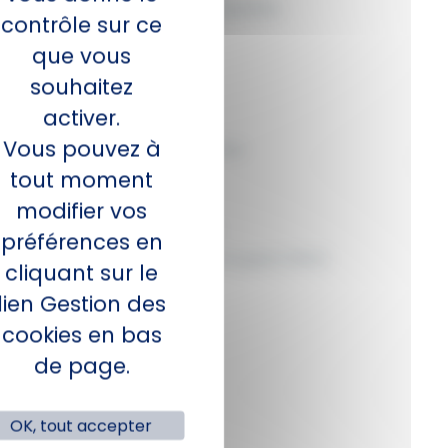
Protection Juridique des Copropriétés
contrôle sur ce
Multirisque Immeuble
que vous
Dommages‑Ouvrage
souhaitez
activer.
Pour les locataires
Vous pouvez à
Multirisque Habitation Locataires
tout moment
Pour les propriétaires
modifier vos
Garantie des Loyers Impayés
préférences en
Assurance Propriétaire Non‑Occupant (PNO)
cliquant sur le
ACTIVITÉS
lien Gestion des
cookies en bas
Gestion immobilière
de page.
Syndics de copropriété
Transaction immobilière
OK, tout accepter