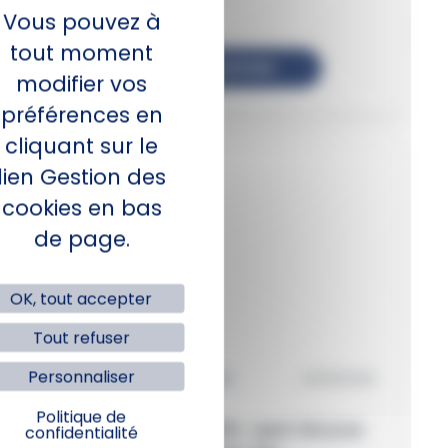
Vous pouvez à
25/06/2026
tout moment
Lire l'article
modifier vos
préférences en
cliquant sur le
lien Gestion des
cookies en bas
de page.
OK, tout accepter
Tout refuser
Personnaliser
L'assurance simplement
24/06/2026
Politique de
Contentieux locatifs : quel rôle joue
confidentialité